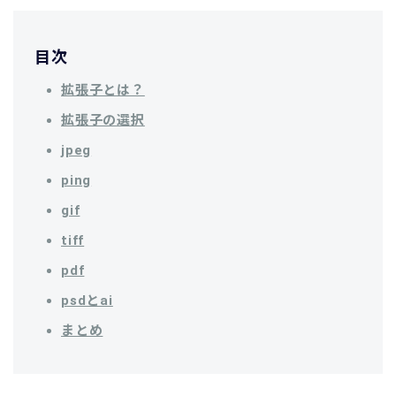
目次
拡張子とは？
拡張子の選択
jpeg
ping
gif
tiff
pdf
psdとai
まとめ